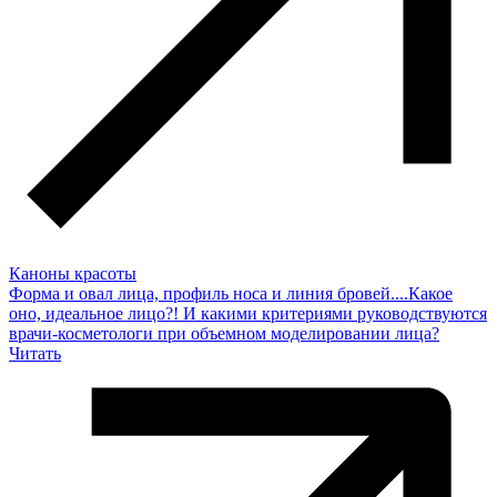
Каноны красоты
Форма и овал лица, профиль носа и линия бровей....Какое
оно, идеальное лицо?! И какими критериями руководствуются
врачи-косметологи при объемном моделировании лица?
Читать