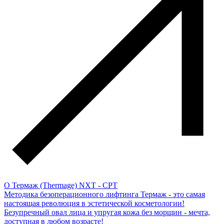
О Термаж (Thermage) NXT - CPT
Методика безоперационного лифтинга Термаж - это самая
настоящая революция в эстетической косметологии!
Безупречный овал лица и упругая кожа без морщин - мечта,
доступная в любом возрасте!