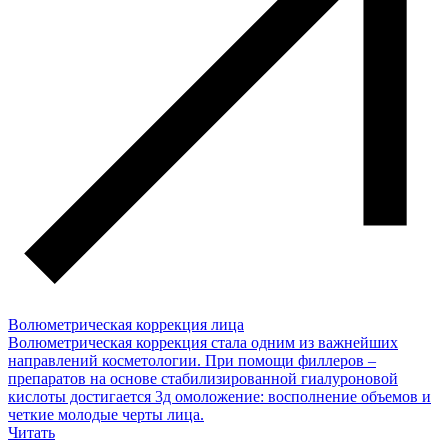
Волюметрическая коррекция лица
Волюметрическая коррекция стала одним из важнейших
направлений косметологии. При помощи филлеров –
препаратов на основе стабилизированной гиалуроновой
кислоты достигается 3д омоложение: восполнение объемов и
четкие молодые черты лица.
Читать