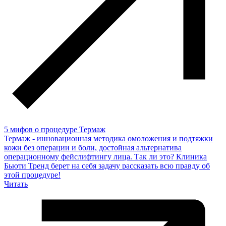
5 мифов о процедуре Термаж
Термаж - инновационная методика омоложения и подтяжки
кожи без операции и боли, достойная альтернатива
операционному фейслифтингу лица. Так ли это? Клиника
Бьюти Тренд берет на себя задачу рассказать всю правду об
этой процедуре!
Читать