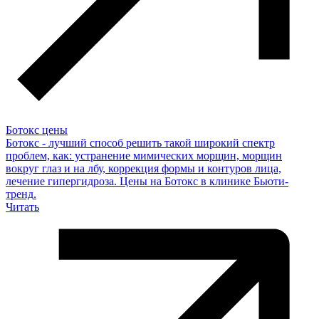
Ботокс цены
Ботокс - лучший способ решить такой широкий спектр
проблем, как: устранение мимических морщин, морщин
вокруг глаз и на лбу, коррекция формы и контуров лица,
лечение гипергидроза. Цены на Ботокс в клинике Бьюти-
тренд.
Читать