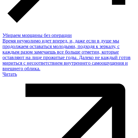
Убираем морщины без операции
Время неумолимо идет вперед, и, даже если в душе мы
продолжаем оставаться молодыми, подходя к зеркалу, с
каждым разом замечаешь все больше отметин, которые
оставляют на лице прожитые годы. Далеко не каждый готов
мириться с несоответствием внутреннего самоощущения и
внешнего облика.
Читать