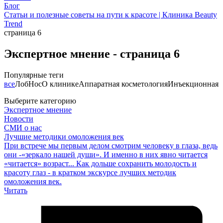
Блог
Статьи и полезные советы на пути к красоте | Клиника Beauty
Trend
страница 6
Экспертное мнение - страница 6
Популярные теги
все
Лоб
Нос
О клинике
Аппаратная косметология
Инъекционная 
Выберите категорию
Экспертное мнение
Новости
СМИ о нас
Лучшие методики омоложения век
При встрече мы первым делом смотрим человеку в глаза, ведь
они -«зеркало нашей души». И именно в них явно читается
«читается» возраст... Как дольше сохранить молодость и
красоту глаз - в кратком экскурсе лучших методик
омоложения век.
Читать