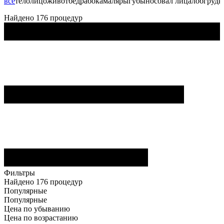
все
тело
лицо
живот
бедра
бока
маляры
губы
нос
овал лица
лоб
грудь
Найдено 176 процедур
Фильтры
Найдено 176 процедур
Популярные
Популярные
Цена по убыванию
Цена по возрастанию