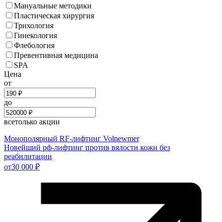
Мануальные методики
Пластическая хирургия
Трихология
Гинекология
Флебология
Превентивная медицина
SPA
Цена
от
до
все
только акции
Монополярный RF-лифтинг Volnewmer
Новейший рф-лифтинг против вялости кожи без
реабилитации
от
30 000 ₽