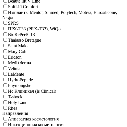
Beauté lift V Line
SoftLift Comfort
Импланты Mentor, Silimed, Polytech, Motiva, Eurosilicone,
Nagor
SPRS
ПРХ-Т33 (PRX-T33), WiQo
BioRePeelC13
Thalasso Bretagne
Saint Malo
Mary Cohr
Ericson
Medi+derma
Velinia
LaMente
HydroPeptide
Phymongshe
Ис Клиникал (Is Clinical)
T-shock
Holy Land
Rhea
Направления
Аппаратная косметология
Инъекционная косметология