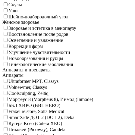
Скулы
Уши
Шейно-подбородочный угол
Женское здоровье
Здоровье и эстетика в менопаузу
Восстановление после родов
Осветление и увлажнение
Коррекция форм
Улучшение чувствительности
Новообразования и рубцы
Гинекологические заболевания
Аппараты и препараты
Аппараты
Ultraformer MPT, Classys
Volnewmer, Classys
Coolsculpting, Zeltiq
Морфеус 8 (Morpheus 8), Инмод (Inmode)
ББЛ ХИРО (BBL HERO)
Fraxel re:store, Solta Medical
SmartXide ДОТ 2 (DOT 2), Deka
Кутера Ксео (Cutera XEO)
Пиковей (Picoway), Candela