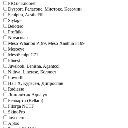
PRGF-Endoret
Dysport, Релатокс, Миотокс, Ксеомин
Sculptra, AestheFill
Stylage
Belotero
Profhilo
Novacutan
Meso-Wharton P199, Meso-Xanthin F199
Mesoeye
MesoSculpt C71
Plinest
Juvelook, Lenisna, Agentcol
Nithya, Linerase, Коллост
Powerfill
Hair-X, Курасен, Дипроспан
Radiesse
Липолитик Aqualyx
Белларти (Bellarti)
Filorga NCTF
SkinoPro
Juvederm
Aptos