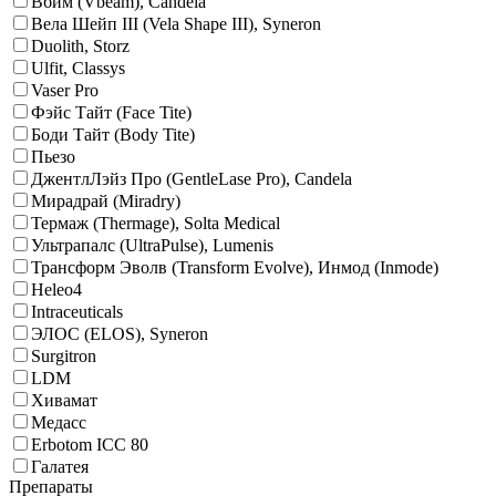
Вбим (Vbeam), Candela
Вела Шейп III (Vela Shape III), Syneron
Duolith, Storz
Ulfit, Classys
Vaser Pro
Фэйс Тайт (Face Tite)
Боди Тайт (Body Tite)
Пьезо
ДжентлЛэйз Про (GentleLase Pro), Candela
Мирадрай (Miradry)
Термаж (Thermage), Solta Medical
Ультрапалс (UltraPulse), Lumenis
Трансформ Эволв (Transform Evolve), Инмод (Inmode)
Heleo4
Intraceuticals
ЭЛОС (ELOS), Syneron
Surgitron
LDM
Хивамат
Медасс
Erbotom ICC 80
Галатея
Препараты