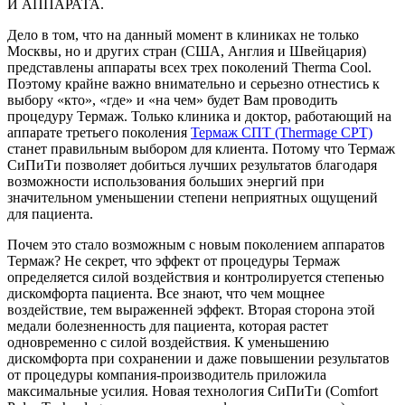
И АППАРАТА.
Дело в том, что на данный момент в клиниках не только
Москвы, но и других стран (США, Англия и Швейцария)
представлены аппараты всех трех поколений Therma Cool.
Поэтому крайне важно внимательно и серьезно отнестись к
выбору «кто», «где» и «на чем» будет Вам проводить
процедуру Термаж. Только клиника и доктор, работающий на
аппарате третьего поколения
Термаж СПТ (Thermage CPT)
станет правильным выбором для клиента. Потому что Термаж
СиПиТи позволяет добиться лучших результатов благодаря
возможности использования больших энергий при
значительном уменьшении степени неприятных ощущений
для пациента.
Почем это стало возможным с новым поколением аппаратов
Термаж? Не секрет, что эффект от процедуры Термаж
определяется силой воздействия и контролируется степенью
дискомфорта пациента. Все знают, что чем мощнее
воздействие, тем выраженней эффект. Вторая сторона этой
медали болезненность для пациента, которая растет
одновременно с силой воздействия. К уменьшению
дискомфорта при сохранении и даже повышении результатов
от процедуры компания-производитель приложила
максимальные усилия. Новая технология СиПиТи (Comfort