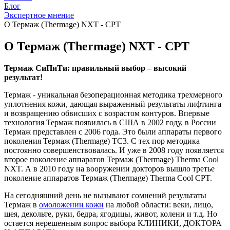
Блог
Экспертное мнение
О Термаж (Thermage) NXT - CPT
О Термаж (Thermage) NXT - CPT
Термаж СиПиТи: правильный выбор – высокий
результат!
Термаж - уникальная безоперационная методика трехмерного
уплотнения кожи, дающая выраженный результаты лифтинга
и возвращению обвисших с возрастом контуров. Впервые
технология Термаж появилась в США в 2002 году, в России
Термаж представлен с 2006 года. Это были аппараты первого
поколения Термаж (Thermage) TC3. С тех пор методика
постоянно совершенствовалась. И уже в 2008 году появляется
второе поколение аппаратов Термаж (Thermage) Therma Cool
NXT. А в 2010 году на вооружении докторов вышло третье
поколение аппаратов Термаж (Thermage) Therma Cool CPT.
На сегодняшний день не вызывают сомнений результаты
Термаж в
омоложении кожи
на любой области: веки, лицо,
шея, декольте, руки, бедра, ягодицы, живот, колени и т.д. Но
остается нерешенным вопрос выбора КЛИНИКИ, ДОКТОРА