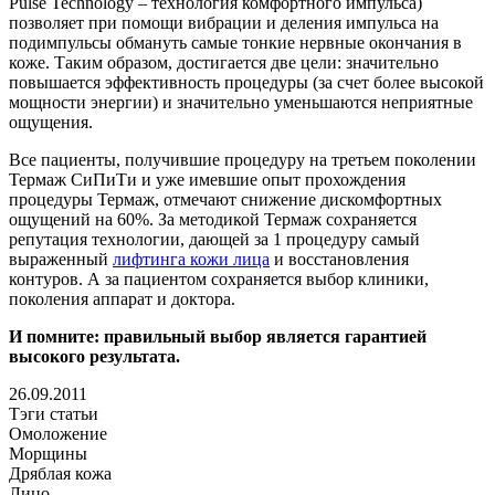
Pulse Technology – технология комфортного импульса)
позволяет при помощи вибрации и деления импульса на
подимпульсы обмануть самые тонкие нервные окончания в
коже. Таким образом, достигается две цели: значительно
повышается эффективность процедуры (за счет более высокой
мощности энергии) и значительно уменьшаются неприятные
ощущения.
Все пациенты, получившие процедуру на третьем поколении
Термаж СиПиТи и уже имевшие опыт прохождения
процедуры Термаж, отмечают снижение дискомфортных
ощущений на 60%. За методикой Термаж сохраняется
репутация технологии, дающей за 1 процедуру самый
выраженный
лифтинга кожи лица
и восстановления
контуров. А за пациентом сохраняется выбор клиники,
поколения аппарат и доктора.
И помните: правильный выбор является гарантией
высокого результата.
26.09.2011
Тэги статьи
Омоложение
Морщины
Дряблая кожа
Лицо