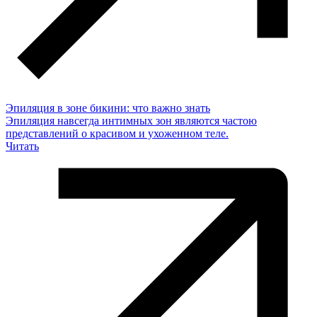
Эпиляция в зоне бикини: что важно знать
Эпиляция навсегда интимных зон являются частою
представлений о красивом и ухоженном теле.
Читать