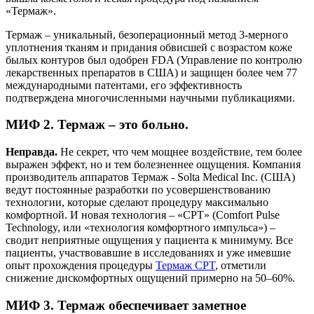
«Термаж».
Термаж – уникальный, безоперационный метод 3-мерного
уплотнения тканям и придания обвисшей с возрастом коже
былых контуров был одобрен FDA (Управление по контролю
лекарственных препаратов в США) и защищен более чем 77
международными патентами, его эффективность
подтверждена многочисленными научными публикациями.
МИФ 2. Термаж – это больно.
Неправда.
Не секрет, что чем мощнее воздействие, тем более
выражен эффект, но и тем болезненнее ощущения. Компания
производитель аппаратов Термаж - Solta Medical Inc. (США)
ведут постоянные разработки по усовершенствованию
технологии, которые сделают процедуру максимально
комфортной. И новая технология – «СРТ» (Comfort Pulse
Technology, или «технология комфортного импульса») –
сводит неприятные ощущения у пациента к минимуму. Все
пациенты, участвовавшие в исследованиях и уже имевшие
опыт прохождения процедуры
Термаж CPT
, отметили
снижение дискомфортных ощущений примерно на 50–60%.
МИФ 3. Термаж обеспечивает заметное