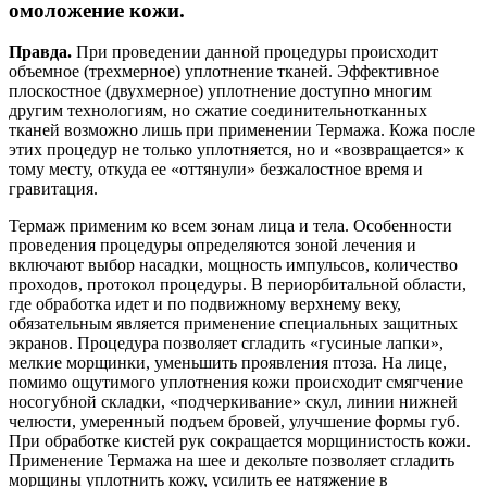
омоложение кожи.
Правда.
При проведении данной процедуры происходит
объемное (трехмерное) уплотнение тканей. Эффективное
плоскостное (двухмерное) уплотнение доступно многим
другим технологиям, но сжатие соединительнотканных
тканей возможно лишь при применении Термажа. Кожа после
этих процедур не только уплотняется, но и «возвращается» к
тому месту, откуда ее «оттянули» безжалостное время и
гравитация.
Термаж применим ко всем зонам лица и тела. Особенности
проведения процедуры определяются зоной лечения и
включают выбор насадки, мощность импульсов, количество
проходов, протокол процедуры. В периорбитальной области,
где обработка идет и по подвижному верхнему веку,
обязательным является применение специальных защитных
экранов. Процедура позволяет сгладить «гусиные лапки»,
мелкие морщинки, уменьшить проявления птоза. На лице,
помимо ощутимого уплотнения кожи происходит смягчение
носогубной складки, «подчеркивание» скул, линии нижней
челюсти, умеренный подъем бровей, улучшение формы губ.
При обработке кистей рук сокращается морщинистость кожи.
Применение Термажа на шее и декольте позволяет сгладить
морщины уплотнить кожу, усилить ее натяжение в