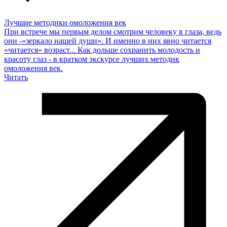
Лучшие методики омоложения век
При встрече мы первым делом смотрим человеку в глаза, ведь
они -«зеркало нашей души». И именно в них явно читается
«читается» возраст... Как дольше сохранить молодость и
красоту глаз - в кратком экскурсе лучших методик
омоложения век.
Читать