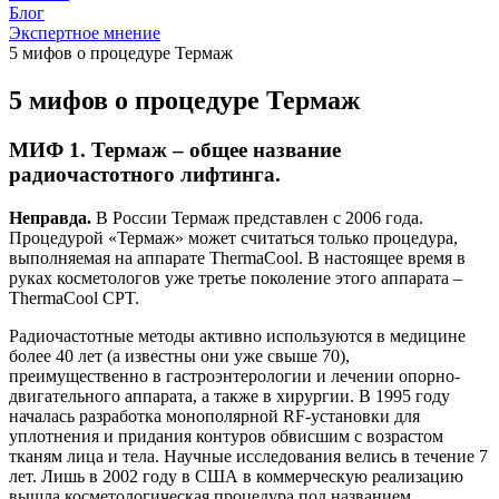
Блог
Экспертное мнение
5 мифов о процедуре Термаж
5 мифов о процедуре Термаж
МИФ 1. Термаж – общее название
радиочастотного лифтинга.
Неправда.
В России Термаж представлен с 2006 года.
Процедурой «Термаж» может считаться только процедура,
выполняемая на аппарате ThermaCool. В настоящее время в
руках косметологов уже третье поколение этого аппарата –
ThermаCool CPT.
Радиочастотные методы активно используются в медицине
более 40 лет (а известны они уже свыше 70),
преимущественно в гастроэнтерологии и лечении опорно-
двигательного аппарата, а также в хирургии. В 1995 году
началась разработка монополярной RF-установки для
уплотнения и придания контуров обвисшим с возрастом
тканям лица и тела. Научные исследования велись в течение 7
лет. Лишь в 2002 году в США в коммерческую реализацию
вышла косметологическая процедура под названием