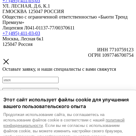
+7 (495) 411-03-03
УЛ. ЛЕСНАЯ, Д.6, К.1
Г.МОСКВА 125047 РОССИЯ
Общество с ограниченной ответственностью «Бьюти Тренд
Премиум»
Лицензия Л041-01137-77/00370611
+7 (495) 411-03-03
Москва, Лесная 6к1
125047 Россия
ИНН 7710759123
ОГРН 1097746700754
Оставьте заявку, и наши специалисты с вами свяжутся
Этот сайт использует файлы cookie для улучшения
Политика обработки персональных данных.
Согласие на
вашего пользовательского опыта
обработку персональных данных.
Продолжая использование сайта, вы соглашаетесь на
Согласие на получение рекламных и информационных
использование файлов cookie в соответствии с нашей
политикой
материалов.
конфиденциальности
. Если вы не согласны с использованием
файлов cookie, вы можете изменить настройки своего браузера,
Отправить