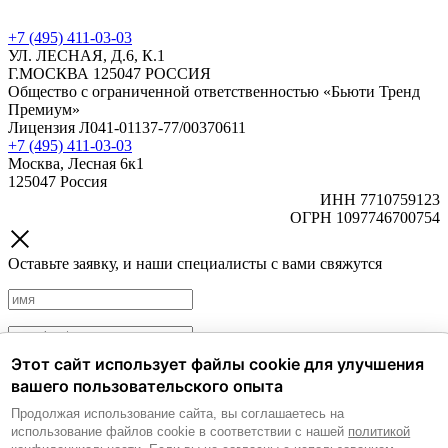
+7 (495) 411-03-03
УЛ. ЛЕСНАЯ, Д.6, К.1
Г.МОСКВА 125047 РОССИЯ
Общество с ограниченной ответственностью «Бьюти Тренд
Премиум»
Лицензия Л041-01137-77/00370611
+7 (495) 411-03-03
Москва, Лесная 6к1
125047 Россия
ИНН 7710759123
ОГРН 1097746700754
Оставьте заявку, и наши специалисты с вами свяжутся
Этот сайт использует файлы cookie для улучшения
Политика обработки персональных данных.
Согласие на
вашего пользовательского опыта
обработку персональных данных.
Продолжая использование сайта, вы соглашаетесь на
Согласие на получение рекламных и информационных
использование файлов cookie в соответствии с нашей
политикой
материалов.