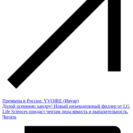
Премьера в России: YVOIRE (Ивуар)
Долой осеннюю хандру! Новый инъекционный филлер от LG
Life Sciences придаст чертам лица яркость и выразительность.
Читать