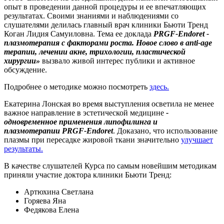
опыт в проведении данной процедуры и ее впечатляющих
результатах. Своими знаниями и наблюдениями со
слушателями делилась главный врач клиники Бьюти Тренд
Коган Лидия Самуиловна. Тема ее доклада
PRGF-Endoret -
плазмотерапия с факторами роста. Новое слово в anti-age
терапии, лечении акне, трихологии, пластической
хирургии»
вызвало живой интерес публики и активное
обсуждение.
Подробнее о методике можно посмотреть
здесь.
Екатерина Лонская во время выступления осветила не менее
важное направление в эстетической медицине
-
одновременное применения липофилинга и
плазмотерапии PRGF-Endoret
. Доказано, что использование
плазмы при пересадке жировой ткани значительно
улучшает
результаты.
В качестве слушателей Курса по самым новейшим методикам
приняли участие доктора клиники Бьюти Тренд:
Артюхина Светлана
Горяева Яна
Федякова Елена