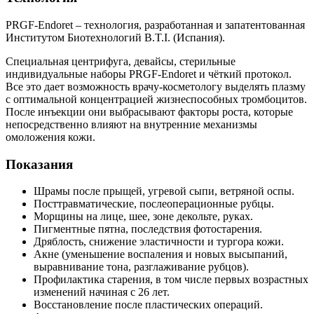
PRGF-Endoret – технология, разработанная и запатентованная
Институтом Биотехнологий B.T.I. (Испания).
Специальная центрифуга, девайсы, стерильные
индивидуальные наборы PRGF-Endoret и чёткий протокол.
Все это дает возможность врачу-косметологу выделять плазму
с оптимальной концентрацией жизнеспособных тромбоцитов.
После инъекции они выбрасывают факторы роста, которые
непосредственно влияют на внутренние механизмы
омоложения кожи.
Показания
Шрамы после прыщей, угревой сыпи, ветряной оспы.
Посттравматические, послеоперационные рубцы.
Морщины на лице, шее, зоне декольте, руках.
Пигментные пятна, последствия фотостарения.
Дряблость, снижение эластичности и тургора кожи.
Акне (уменьшение воспаления и новых высыпаний,
выравнивание тона, разглаживание рубцов).
Профилактика старения, в том числе первых возрастных
изменений начиная с 26 лет.
Восстановление после пластических операций.