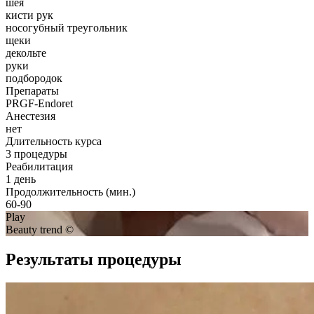
шея
кисти рук
носогубный треугольник
щеки
декольте
руки
подбородок
Препараты
PRGF-Endoret
Анестезия
нет
Длительность курса
3 процедуры
Реабилитация
1 день
Продолжительность (мин.)
60-90
Play
Beauty trend ©
Результаты процедуры