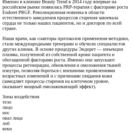
Именно в клинике Beauty Trend в 2014 году впервые на
российском рынке появилась PRP-терапия c факторами роста
Endoret PRGF. Революционная новинка в области
естественного замедления процессов старения завоевала
сердца не только наших пациентов, но и докторов по всей
стране.
Наши врачи, как соавторы протоколов применения методики,
стали международными тренерами и обучили специалистов
других клиник. В основе процедуры Эндорет — инъекции
плазмы, полученной из собственной крови пациента и
обогащенной факторами роста. Именно они запускают
процессы регенерации, обновления и омоложения тканей
изнутри, позволяя бороться с внешними проявлениями
возрастных изменений и с причинами увядания кожи
(замедляет процессы старения на клеточном уровне,
оказывает мощный омолаживающий эффект).
Зоны воздействия
тело
лицо
нос
овал лица
лоб
веки