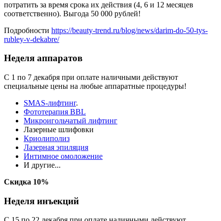
потратить за время срока их действия (4, 6 и 12 месяцев
соответственно). Выгода 50 000 рублей!
Подробности
https://beauty-trend.ru/blog/news/darim-do-50-tys-
rubley-v-dekabre/
Неделя аппаратов
С 1 по 7 декабря при оплате наличными действуют
специальные цены на любые аппаратные процедуры!
SMAS-лифтинг
.
Фототерапия BBL
Микроигольчатый лифтинг
Лазерные шлифовки
Криолиполиз
Лазерная эпиляция
Интимное омоложение
И другие...
Скидка 10%
Неделя инъекций
С 15 по 22 декабря при оплате наличными действуют