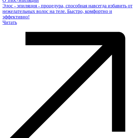
О элос-эпиляции
Элос - эпиляция - процедура, способная навсегда избавить от
нежелательных волос на теле. Быстро, комфортно и
эффективно!
Читать