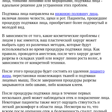
лица, тонкими линиями или морщинами, подтяжка лица -
идеальное решение для устранения этих проблем.
Подтяжка лица направлена на
нижнюю половину лица
,
включая линию челюсти, щеки и рот. Пациенты, прошедшие
процедуру подтяжки лица, приобретают более подтянутый и
молодой вид.
В зависимости от того, какие косметические проблемы с
лицом у вас имеются, ваш пластический хирург может
выбрать одну из различных методик, которые будут
использоваться во время процедуры подтяжки лица. Как
правило, проводится анестезия, после чего хирург делает
разрезы в складках ушей или вокруг линии роста волос, в
зависимости от конкретной техники.
После этого процедура будет состоять из удаления
лишнего
жира
, перестановки нижележащих тканей и подтяжки
лицевых мышц. После завершения процедуры разрезы
закрываются либо швами, либо кожным клеем.
После процедуры подтяжки лица в течение первых
нескольких дней может наблюдаться отек и покраснение лица.
Некоторые пациенты также могут ощущать стянутость и
легкий дискомфорт в области лица. Несмотря на то, что
вскоре после операции отек и болезненность спадут, полный