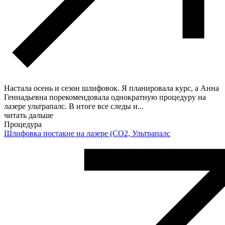
Настала осень и сезон шлифовок. Я планировала курс, а Анна
Геннадьевна порекомендовала однократную процедуру на
лазере ультрапалс. В итоге все следы и
...
читать дальше
Процедура
Шлифовка постакне на лазере (CO2, Ультрапалс