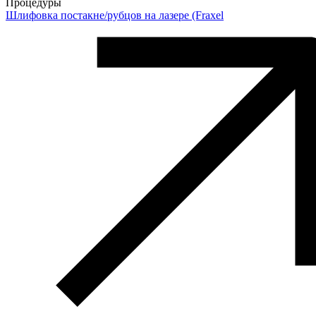
Процедуры
Шлифовка постакне/рубцов на лазере (Fraxel