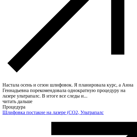
Настала осень и сезон шлифовок. Я планировала курс, а Анна
Геннадьевна порекомендовала однократную процедуру на
лазере ультрапалс. В итоге все следы и
...
читать дальше
Процедура
Шлифовка постакне на лазере (CO2, Ультрапалс