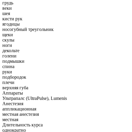
грудь
веки
шея
кисти рук
ягодицы
носогубный треугольник
щеки
скулы
ноги
декольте
голени
подмышки
спина
руки
подбородок
плечи
верхняя губа
Аппараты
Ультрапалс (UltraPulse), Lumenis
Анестезия
аппликационная
местная анестезия
местная
Длительность курса
однократно