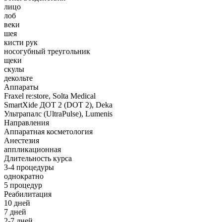
лицо
лоб
веки
шея
кисти рук
носогубный треугольник
щеки
скулы
декольте
Аппараты
Fraxel re:store, Solta Medical
SmartXide ДОТ 2 (DOT 2), Deka
Ультрапалс (UltraPulse), Lumenis
Направления
Аппаратная косметология
Анестезия
аппликационная
Длительность курса
3-4 процедуры
однократно
5 процедур
Реабилитация
10 дней
7 дней
2-7 дней