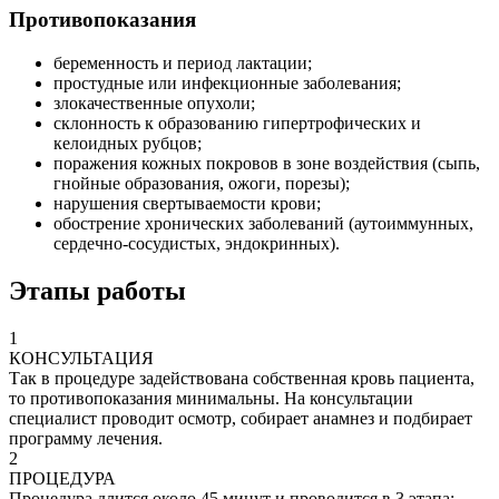
Противопоказания
беременность и период лактации;
простудные или инфекционные заболевания;
злокачественные опухоли;
склонность к образованию гипертрофических и
келоидных рубцов;
поражения кожных покровов в зоне воздействия (сыпь,
гнойные образования, ожоги, порезы);
нарушения свертываемости крови;
обострение хронических заболеваний (аутоиммунных,
сердечно-сосудистых, эндокринных).
Этапы работы
1
КОНСУЛЬТАЦИЯ
Так в процедуре задействована собственная кровь пациента,
то противопоказания минимальны. На консультации
специалист проводит осмотр, собирает анамнез и подбирает
программу лечения.
2
ПРОЦЕДУРА
Процедура длится около 45 минут и проводится в 3 этапа: