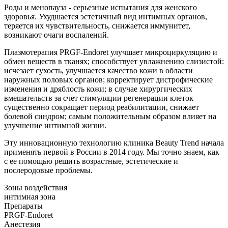
Роды и менопауза - серьезные испытания для женского
здоровья. Ухудшается эстетичный вид интимных органов,
теряется их чувствительность, снижается иммунитет,
возникают очаги воспалений.
Плазмотерапия PRGF-Endoret улучшает микроциркуляцию и
обмен веществ в тканях; способствует увлажнению слизистой:
исчезает сухость, улучшается качество кожи в области
наружных половых органов; корректирует дистрофические
изменения и дряблость кожи; в случае хирургических
вмешательств за счет стимуляции регенерации клеток
существенно сокращает период реабилитации, снижает
болевой синдром; самым положительным образом влияет на
улучшение интимной жизни.
Эту инновационную технологию клиника Beauty Trend начала
применять первой в России в 2014 году. Мы точно знаем, как
с ее помощью решить возрастные, эстетические и
послеродовые проблемы.
Зоны воздействия
интимная зона
Препараты
PRGF-Endoret
Анестезия