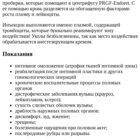
пробирки, которые помещают в центрифугу PRGF-Endoret. С
ее помощью кровь разделяется на обогащенную факторами
роста плазму и лейкоциты.
Инъекции выполняются именно плазмой, содержащей
тромбоциты, которые буквально реанимируют зону
воздействия! Уколы безболезненны, так как место воздействия
обрабатывается анестезирующим кремом.
Показания
интимное омоложение (атрофия тканей интимной зоны)
реабилитация после интимной пластики и других
гинекологических операций
хронические воспалительные процессы половых
органов
дистрофические заболевания вульвы (крауроз,
лейкоплакия, ксероз);
сухость слизистых оболочек вульвы;
дряблость наружных половых органов;
дискомфорт, зуд, жжение;
трещины;
болезненные ощущения при половом акте;
послеродовые рубцы или разрывы.