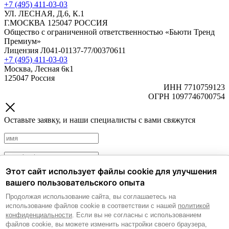
+7 (495) 411-03-03
УЛ. ЛЕСНАЯ, Д.6, К.1
Г.МОСКВА 125047 РОССИЯ
Общество с ограниченной ответственностью «Бьюти Тренд
Премиум»
Лицензия Л041-01137-77/00370611
+7 (495) 411-03-03
Москва, Лесная 6к1
125047 Россия
ИНН 7710759123
ОГРН 1097746700754
Оставьте заявку, и наши специалисты с вами свяжутся
Этот сайт использует файлы cookie для улучшения
Политика обработки персональных данных.
Согласие на
вашего пользовательского опыта
обработку персональных данных.
Продолжая использование сайта, вы соглашаетесь на
Согласие на получение рекламных и информационных
использование файлов cookie в соответствии с нашей
политикой
материалов.
конфиденциальности
. Если вы не согласны с использованием
файлов cookie, вы можете изменить настройки своего браузера,