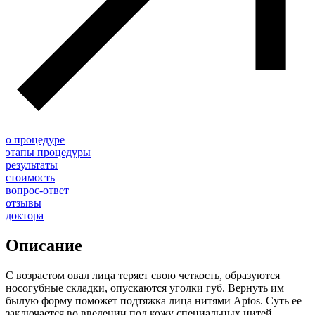
о процедуре
этапы процедуры
результаты
стоимость
вопрос-ответ
отзывы
доктора
Описание
С возрастом овал лица теряет свою четкость, образуются
носогубные складки, опускаются уголки губ. Вернуть им
былую форму поможет подтяжка лица нитями Aptos. Суть ее
заключается во введении под кожу специальных нитей,