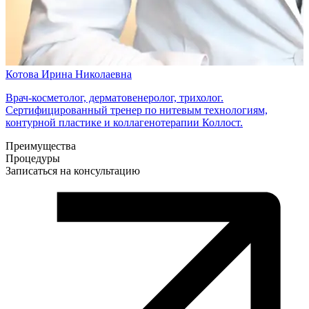
М
В
С
Котова Ирина Николаевна
и
Врач-косметолог, дерматовенеролог, трихолог.
Сертифицированный тренер по нитевым технологиям,
контурной пластике и коллагенотерапии Коллост.
Преимущества
Процедуры
Записаться на консультацию