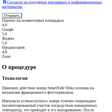
Согласие на получение рекламных и информационных
материалов.
Отправить
Оценки на независимых площадках
4.9
Google
5.0
Яндекс
5.0
Продокторов
4.8
Zoon
О процедуре
Технология
Принцип действия лазера SmartXide Deka основан на
механизме фракционного фототермолиза.
Импульсы углекислотного лазера точечно повреждают
пигментированный участок посредством повышенных
температур, что приводит к его выпариванию. После