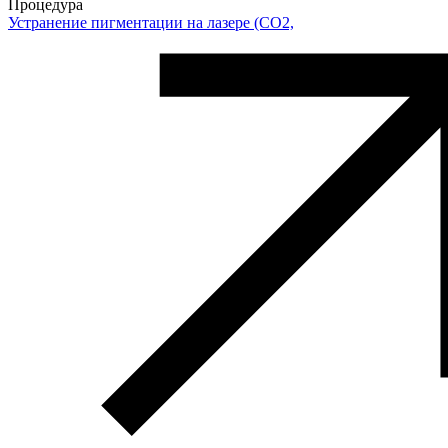
Процедура
Устранение пигментации на лазере (СO2,