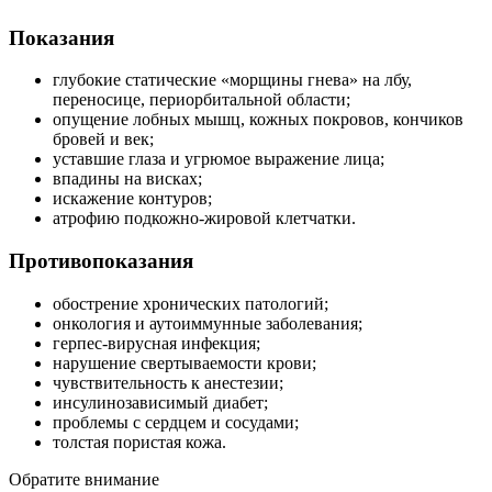
Показания
глубокие статические «морщины гнева» на лбу,
переносице, периорбитальной области;
опущение лобных мышц, кожных покровов, кончиков
бровей и век;
уставшие глаза и угрюмое выражение лица;
впадины на висках;
искажение контуров;
атрофию подкожно-жировой клетчатки.
Противопоказания
обострение хронических патологий;
онкология и аутоиммунные заболевания;
герпес-вирусная инфекция;
нарушение свертываемости крови;
чувствительность к анестезии;
инсулинозависимый диабет;
проблемы с сердцем и сосудами;
толстая пористая кожа.
Обратите внимание