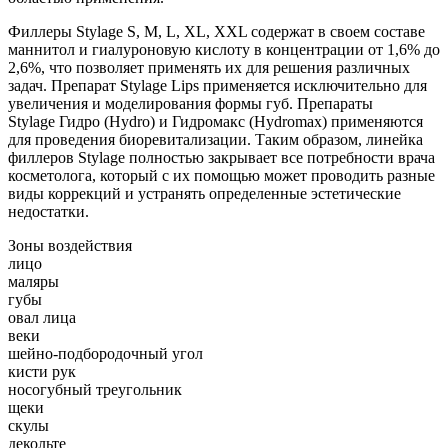
Филлеры Stylage S, M, L, XL, XXL содержат в своем составе
маннитол и гиалуроновую кислоту в концентрации от 1,6% до
2,6%, что позволяет применять их для решения различных
задач. Препарат Stylage Lips применяется исключительно для
увеличения и моделирования формы губ. Препараты
Stylage Гидро (Hydro) и Гидромакс (Hydromax) применяются
для проведения биоревитализации. Таким образом, линейка
филлеров Stylage полностью закрывает все потребности врача
косметолога, который с их помощью может проводить разные
виды коррекций и устранять определенные эстетические
недостатки.
Зоны воздействия
лицо
маляры
губы
овал лица
веки
шейно-подбородочный угол
кисти рук
носогубный треугольник
щеки
скулы
декольте