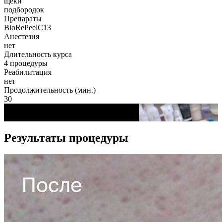
щеки
подбородок
Препараты
BioRePeelC13
Анестезия
нет
Длительность курса
4 процедуры
Реабилитация
нет
Продолжительность (мин.)
30
Play
Beauty trend ©
Результаты процедуры