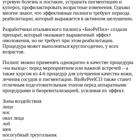
угревую болезнь и постакне, устранить пигментацию и
купероз, профилактировать возрастные изменения. Однако
многие знают, что эффективные пилинги требуют периода
реабилитации, который выражается в активном шелушении.
Разработчики итальянского пилинга «БиоРеПил» создали
препарат, который оказывает выраженный эффект
омоложения, но не требует при этом реабилитации.
Процедура может выполняться круглогодично, у всех
возрастов.
Пилинг можно применять однократно в качестве процедуры
«на выход»: перед мероприятием или важной встречей – а
также курсом из 4-6 процедур для улучшения качества кожи,
лечения сосудов и пигментации. BioRePeelCl3 также станет
отличным подготовительным этапом перед аппаратными
процедурами и биоревитализацией, усиливая их эффект.
Зоны воздействия
лицо
нос
овал лица
лоб
шея
носогубный треугольник