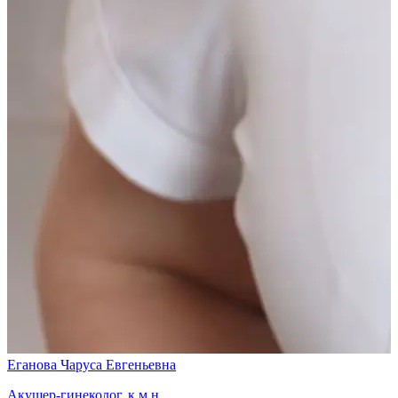
Еганова Чаруса Евгеньевна
Акушер-гинеколог, к.м.н.