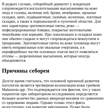
В редких случаях, себорейный дерматит у младенцев
сопровождается воспалительными высыпаниями на коже
лица и головы, включая лоб, брови, межбровье, заушные
складки, шею, подмышечные, паховые, коленные, локтевые
складки, а также в перианальной и пупочной областях. Для
них характерны эритематозные пятна, реже —
инфильтрированные бляшки, покрытые желтоватыми
чешуйками или корками. При локализации в складках кожи
они обычно гладкие и могут сопровождаться мокнутием и
трещинами. Эритематозные пятна на коже туловища могут
иметь неправильные или овальные очертания, а в
периферийных частях основных очагов могут появляться
отсевы — разрозненные высыпания, которые иногда
объединяются.
Причины себореи
Долгое время считалось, что основной причиной развития
патологии является чрезмерная колонизация кожи грибком
Malassezia spp. Это подтверждается тем фактом, что у таких
пациентов при лабораторном исследовании определяется
большее количество данных микроорганизмов по сравнению
со здоровыми людьми. Однако только этого факта
недостаточно для развития заболевания. Позже были