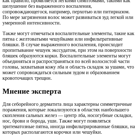
как правило, проявляется легкими симптомами, такими как
шелушение без выраженного воспаления,
сопровождающегося, например, перхотью или питириазом.
По мере загрязнения волос может развиваться зуд легкой или
умеренной интенсивности.
Также могут отмечаться воспалительные элементы, такие как
пятна с желтоватыми чешуйками или инфильтративные
бляшки. В случае выраженного воспаления, происходит
пропитывание чешуек экссудатом, при этом на поверхности
бляшек образуются корки. Воспалительные элементы могут
объединяться и распространяться по всей волосистой части
головы, захватывая кожу лба и область складок за ушами, что
может сопровождаться сильным зудом и образованием
кровоточащих трещин.
Мнение эксперта
Для себорейного дерматита лица характерны симметричные
поражения, которые локализуются в областях наибольшего
скопления сальных желез — центр лба, носогубные складки,
нос, брови и борода, уши. Также могут появляться
эритематозные пятна, иногда инфильтрированные бляшки, на
которых располагаются корочки или чешуйки.