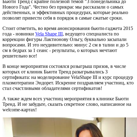
Бьюти Тренд с крайне полезной темой "3 понедельника до
Нового Года". Честно без прикрас мы рассказали о самых
действенных, и эффективных процедурах, которые реально
позволят привести себя в порядок в самые сжатые сроки.
Стоит отметить, во время анонсирования бьюти-гаджета 2015
года - новинки
Vela Shape III
, ведущего специалиста по
коррекции фигуры Лактионову Ольгу, буквально засыпали
вопросами. И это неудивительно: минус 2 см в талии и до 5
см в бедрах за 1 сеанс - результаты, о которых мечтают
решительно все!
В конце мероприятия состоялся розыгрыш призов, в числе
которых от клиник Бьюти Тренд разыгрывались 3
сертификата: на моделирование VelaShape III и курс процедур
плазмотерапии Эндорет. Искренне поздравляем участниц, кто
стал счастливыми обладателями сертификатов!
А также ждем всех участниц мероприятия в клинике Бьюти
Тренд. И не забудьте, сказать секретное слово, написанное на
welcome-картах!