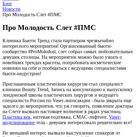
Блог
Новости
Про Молодость Слет #ПМС
Про Молодость Слет #ПМС
Клиника Бьюти Тренд стала партнером чрезвычайно
интересного мероприятия! Организованный бьюти-
сообщество #ProMolodost, слет собрал самых любознательных
девушек столицы. На мероприятии можно было узнать о
новейших трендах красоты, попробовать косметические
новинки на себе и пообщаться с ведущими специалистами
бьюти-индустрии!
Приглашенным пластическим хирургом стал специалист
клиники Beauty Trend
.
Запись на консультацию к выпускнику
лондонской школы пластических хирургов и ведущего
специалиста России по Vaser-липосакции - была закрыта еще
задолго до мероприятия, что уж говорить, появление докторы
на Слете вызвало настоящее волнение в рядах участниц.
Пластика век,
нитевая подтяжка, СМАС-лифтинг,
Vaser-
моделирование
тела - девушек интересовало решительно все!
Не меньший интерес вызвало выступление спикеров от