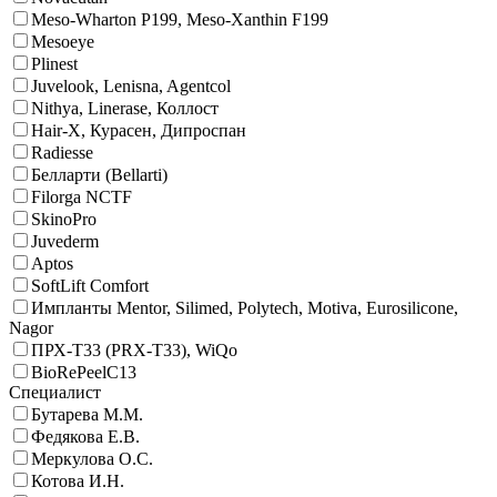
Meso-Wharton P199, Meso-Xanthin F199
Mesoeye
Plinest
Juvelook, Lenisna, Agentcol
Nithya, Linerase, Коллост
Hair-X, Курасен, Дипроспан
Radiesse
Белларти (Bellarti)
Filorga NCTF
SkinoPro
Juvederm
Aptos
SoftLift Comfort
Импланты Mentor, Silimed, Polytech, Motiva, Eurosilicone,
Nagor
ПРХ-Т33 (PRX-T33), WiQo
BioRePeelC13
Специалист
Бутарева М.М.
Федякова Е.В.
Меркулова О.С.
Котова И.Н.