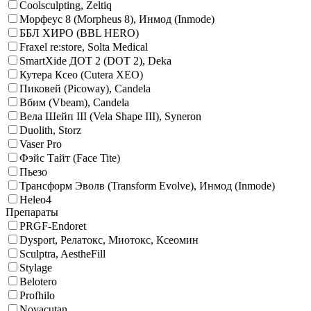
Coolsculpting, Zeltiq
Морфеус 8 (Morpheus 8), Инмод (Inmode)
ББЛ ХИРО (BBL HERO)
Fraxel re:store, Solta Medical
SmartXide ДОТ 2 (DOT 2), Deka
Кутера Ксео (Cutera XEO)
Пиковей (Picoway), Candela
Вбим (Vbeam), Candela
Вела Шейп III (Vela Shape III), Syneron
Duolith, Storz
Vaser Pro
Фэйс Тайт (Face Tite)
Пьезо
Трансформ Эволв (Transform Evolve), Инмод (Inmode)
Heleo4
Препараты
PRGF-Endoret
Dysport, Релатокс, Миотокс, Ксеомин
Sculptra, AestheFill
Stylage
Belotero
Profhilo
Novacutan