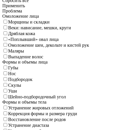
Сбросить все
Применить
Проблема
Омоложение лица
Морщины и складки
Веки: нависание, мешки, круги
Дряблая кожа
«Поплывший» овал лица
Омоложение шеи, декольте и кистей рук
Маляры
Выпадение волос
Формы и объемы лица
Губы
Нос
Подбородок
Скулы
Уши
Шейно-подбородочный угол
Формы и объемы тела
Устранение жировых отложений
Коррекция формы и размера груди
Восстановление после родов
Устранение диастаза