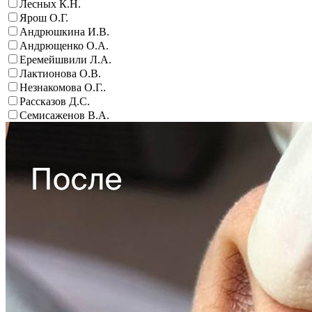
Лесных К.Н.
Ярош О.Г.
Андрюшкина И.В.
Андрющенко О.А.
Еремейшвили Л.А.
Лактионова О.В.
Незнакомова О.Г..
Рассказов Д.С.
Семисаженов В.А.