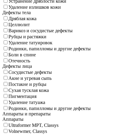
Устранение дряблости кожи
Удаление излишков кожи
Дефекты тела
Дряблая кожа
Целлюлит
Варикоз и сосудистые дефекты
Рубцы и растяжки
Удаление татуировок
Родинки, папилломы и другие дефекты
Боли в спине
Отечность
Дефекты лица
Сосудистые дефекты
Акне и угревая сыпь
Постакне и рубцы
Сухая тусклая кожа
Пигментация
Удаление татуажа
Родинки, папилломы и другие дефекты
Аппараты и препараты
Аппараты
Ultraformer MPT, Classys
Volnewmer, Classys