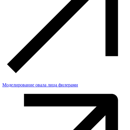
Моделирование овала лица филерами