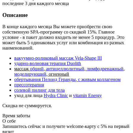
последние 3 дня каждого месяца
Описание
В конце каждого месяца Вы можете приобрести свою
собственную SPA-программу со скидкой 15%. Главное
условие - в пакет должно входить не менее 5 процедур. Это
может быть 5 одинаковых услуг или комбинация из разных
наименований.
вакуумно-роликовый массаж Vela-Shape III
ударно-волновая терапия Duolith
массаж
общий
,
антицеллюлитный
,
лимфодренажный
,
моделирующий
, огненный
обертывания Пелоид Геранды
,
с живым коллагеном
прессотерапия
солевой пилинг для тела
уход для лица
Hydra Clinic
и
vitamin Energy
Скидка не суммируется.
Время заботы
О себе
Запишитесь сейчас и получите welcome-карту с 5% на первый
визит