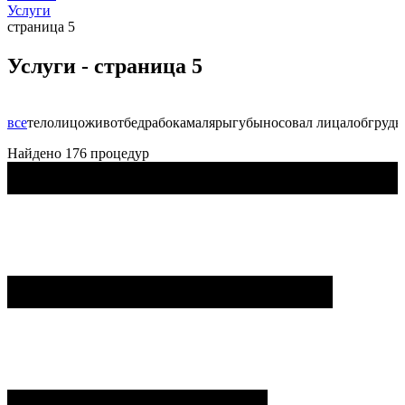
Услуги
страница 5
Услуги - страница 5
все
тело
лицо
живот
бедра
бока
маляры
губы
нос
овал лица
лоб
грудь
Найдено 176 процедур