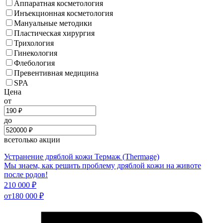
Аппаратная косметология
Инъекционная косметология
Мануальные методики
Пластическая хирургия
Трихология
Гинекология
Флебология
Превентивная медицина
SPA
Цена
от
до
все
только акции
Устранение дряблой кожи Термаж (Thermage)
Мы знаем, как решить проблему дряблой кожи на животе
после родов!
210 000 ₽
от
180 000 ₽