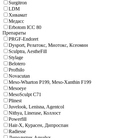
Surgitron
LDM
Хивамат
Медасс
Erbotom ICC 80
Препараты
PRGF-Endoret
Dysport, Релатокс, Миотокс, Ксеомин
Sculptra, AestheFill
Stylage
Belotero
Profhilo
Novacutan
Meso-Wharton P199, Meso-Xanthin F199
Mesoeye
MesoSculpt C71
Plinest
Juvelook, Lenisna, Agentcol
Nithya, Linerase, Коллост
Powerfill
Hair-X, Курасен, Дипроспан
Radiesse
Липолитик Aqualyx