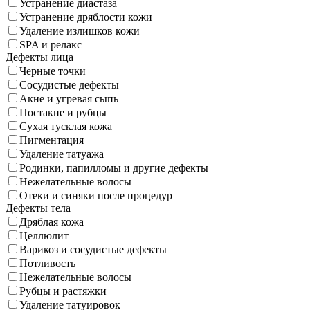
Устранение диастаза
Устранение дряблости кожи
Удаление излишков кожи
SPA и релакс
Дефекты лица
Черные точки
Сосудистые дефекты
Акне и угревая сыпь
Постакне и рубцы
Сухая тусклая кожа
Пигментация
Удаление татуажа
Родинки, папилломы и другие дефекты
Нежелательные волосы
Отеки и синяки после процедур
Дефекты тела
Дряблая кожа
Целлюлит
Варикоз и сосудистые дефекты
Потливость
Нежелательные волосы
Рубцы и растяжки
Удаление татуировок