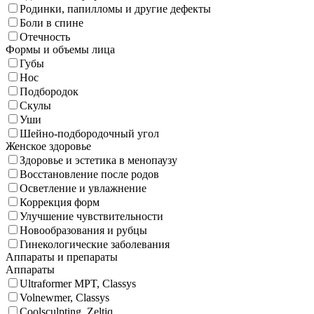
Родинки, папилломы и другие дефекты
Боли в спине
Отечность
Формы и объемы лица
Губы
Нос
Подбородок
Скулы
Уши
Шейно-подбородочный угол
Женское здоровье
Здоровье и эстетика в менопаузу
Восстановление после родов
Осветление и увлажнение
Коррекция форм
Улучшение чувствительности
Новообразования и рубцы
Гинекологические заболевания
Аппараты и препараты
Аппараты
Ultraformer MPT, Classys
Volnewmer, Classys
Coolsculpting, Zeltiq