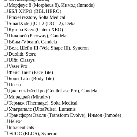
Морфеус 8 (Morpheus 8), Инмод (Inmode)
ББЛ ХИРО (BBL HERO)
Fraxel re:store, Solta Medical
SmartXide ДОТ 2 (DOT 2), Deka
Кутера Ксео (Cutera XEO)
Пиковей (Picoway), Candela
Вбим (Vbeam), Candela
Вела Шейп III (Vela Shape III), Syneron
Duolith, Storz
Ulfit, Classys
Vaser Pro
Фэйс Тайт (Face Tite)
Боди Тайт (Body Tite)
Пьезо
ДжентлЛэйз Про (GentleLase Pro), Candela
Мирадрай (Miradry)
Термаж (Thermage), Solta Medical
Ультрапалс (UltraPulse), Lumenis
Трансформ Эволв (Transform Evolve), Инмод (Inmode)
Heleo4
Intraceuticals
ЭЛОС (ELOS), Syneron