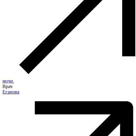
мочи
Врач
Еганова