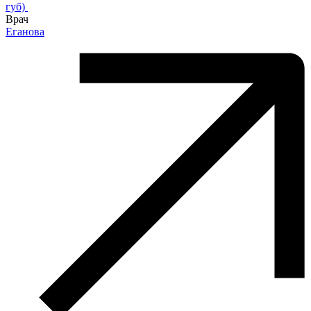
губ)
Врач
Еганова