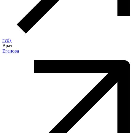
губ)
Врач
Еганова