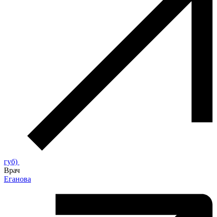
губ)
Врач
Еганова