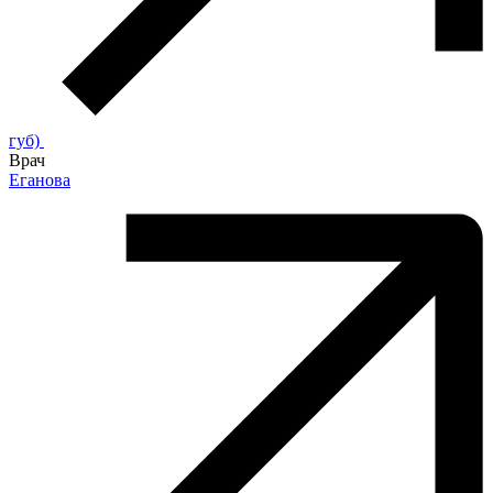
губ)
Врач
Еганова