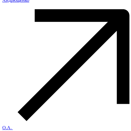
Андрющенко
О.А.