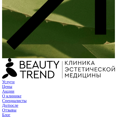
Услуги
Цены
Акции
О клинике
Специалисты
До/после
Отзывы
Блог