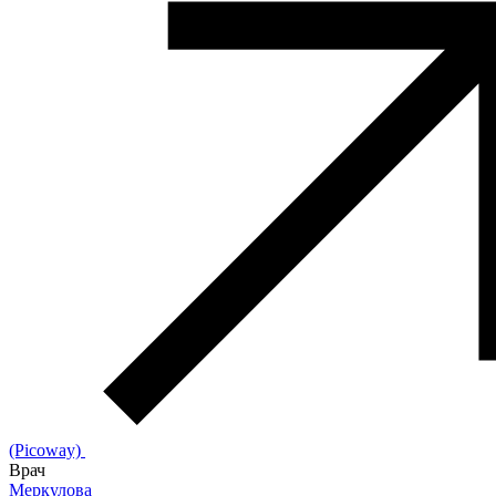
(Picoway)
Врач
Меркулова