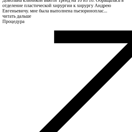
Довольна клиникой Бьюти Тренд на 10 из 10. Обращалась в
отделение пластической хирургии к хирургу Андрею
Евгеньевичу. мне была выполнена пьезориноплас
...
читать дальше
Процедура