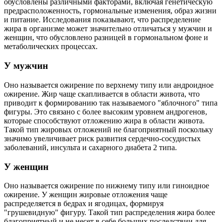
обусловлены различными факторами, включая генетическую
предрасположенность, гормональные изменения, образ жизни
и питание. Исследования показывают, что распределение
жира в организме может значительно отличаться у мужчин и
женщин, что обусловлено разницей в гормональном фоне и
метаболических процессах.
У мужчин
Оно называется ожирение по верхнему типу или андроидное
ожирение. Жир чаще скапливается в области живота, что
приводит к формированию так называемого "яблочного" типа
фигуры. Это связано с более высоким уровнем андрогенов,
которые способствуют отложению жира в области живота.
Такой тип жировых отложений не благоприятный поскольку
значимо увеличивает риск развития сердечно-сосудистых
заболеваний, инсульта и сахарного диабета 2 типа.
У женщин
Оно называется ожирение по нижнему типу или гиноидное
ожирение. У женщин жировые отложения чаще
распределяется в бедрах и ягодицах, формируя
"грушевидную" фигуру. Такой тип распределения жира более
благоприятный и не несет в себе больших последствии для