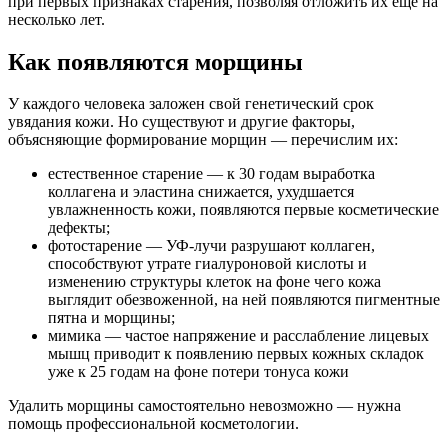
при первых признаках старения, позволяя отложить их еще на
несколько лет.
Как появляются морщины
У каждого человека заложен свой генетический срок
увядания кожи. Но существуют и другие факторы,
объясняющие формирование морщин — перечислим их:
естественное старение — к 30 годам выработка
коллагена и эластина снижается, ухудшается
увлажненность кожи, появляются первые косметические
дефекты;
фотостарение — УФ-лучи разрушают коллаген,
способствуют утрате гиалуроновой кислоты и
изменению структуры клеток на фоне чего кожа
выглядит обезвоженной, на ней появляются пигментные
пятна и морщины;
мимика — частое напряжение и расслабление лицевых
мышц приводит к появлению первых кожных складок
уже к 25 годам на фоне потери тонуса кожи
Удалить морщины самостоятельно невозможно — нужна
помощь профессиональной косметологии.