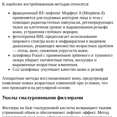
К наиболее востребованным методам относятся:
фракционный RF-лифтинг Морфеус 8 (Morpheus 8)
применяется для подтяжки контуров лица и тела с
помощью радиочастотных импульсов, регенерирующих
ткани на клеточном уровне и выравнивания рельефа
кожи, устранения глубоких морщин;
фототерапия BBL предполагает использование
широкого спектра волн в инфракрасном и видимом
диапазонах, решающих множество возрастных проблем
— птоза, акне, снижения упругости кожи;
шлифовка Fraxel с применением эрбиевого и тулиевого
лазера убирает пигментные пятна, веснушки и
выраженные возрастные изменения.
Co2 шлифовка -улулчшает качество кожи и рельеф
Аппаратные методы восстанавливают кожу, предупреждая
появление новых возрастных изменений при условии, что
они проводятся на регулярной основе.
Уколы гиалуроновыми филлерами
Филлеры на базе гиалуроновой кислоты возвращают тканям
утраченный объем и обеспечивают лифтинг-эффект. Метод