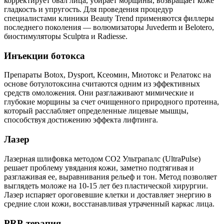
корректирует овал лица, убирает морщины, возвращает коже
гладкость и упругость. Для проведения процедур
специалистами клиники Beauty Trend применяются филлеры
последнего поколения — волюмизаторы Juvederm и Belotero,
биостимуляторы Sculptra и Radiesse.
Инъекции ботокса
Препараты Botox, Dysport, Ксеомин, Миотокс и Релатокс на
основе ботулотоксина считаются одним из эффективных
средств омоложения. Они разглаживают мимические и
глубокие морщины за счет очищенного природного протеина,
который расслабляет определенные лицевые мышцы,
способствуя достижению эффекта лифтинга.
Лазер
Лазерная шлифовка методом СО2 Ультрапалс (UltraPulse)
решает проблему увядания кожи, заметно подтягивая и
разглаживая ее, выравнивания рельеф и тон. Метод позволяет
выглядеть моложе на 10-15 лет без пластической хирургии.
Лазер испаряет ороговевшие клетки и доставляет энергию в
средние слои кожи, восстанавливая утраченный каркас лица.
PRP-терапия