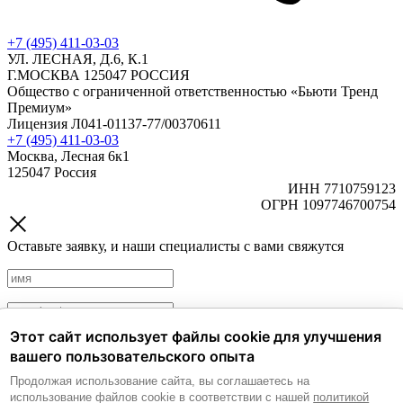
+7 (495) 411-03-03
УЛ. ЛЕСНАЯ, Д.6, К.1
Г.МОСКВА 125047 РОССИЯ
Общество с ограниченной ответственностью «Бьюти Тренд
Премиум»
Лицензия Л041-01137-77/00370611
+7 (495) 411-03-03
Москва, Лесная 6к1
125047 Россия
ИНН 7710759123
ОГРН 1097746700754
Оставьте заявку, и наши специалисты с вами свяжутся
Этот сайт использует файлы cookie для улучшения
Политика обработки персональных данных.
Согласие на
вашего пользовательского опыта
обработку персональных данных.
Продолжая использование сайта, вы соглашаетесь на
Согласие на получение рекламных и информационных
использование файлов cookie в соответствии с нашей
политикой