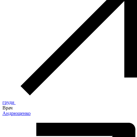
груди
Врач
Андрющенко