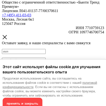
Общество с ограниченной ответственностью «Бьюти Тренд
Премиум»
Лицензия Л041-01137-77/00370611
+7 (495) 411-03-03
Москва, Лесная 6к1
125047 Россия
ИНН 7710759123
ОГРН 1097746700754
Оставьте заявку, и наши специалисты с вами свяжутся
Этот сайт использует файлы cookie для улучшения
Политика обработки персональных данных.
Согласие на
вашего пользовательского опыта
обработку персональных данных.
Продолжая использование сайта, вы соглашаетесь на
Согласие на получение рекламных и информационных
использование файлов cookie в соответствии с нашей
политикой
материалов.
конфиденциальности
. Если вы не согласны с использованием
файлов cookie, вы можете изменить настройки своего браузера,
Отправить
чтобы ограничить или заблокировать их использование.
принять и закрыть