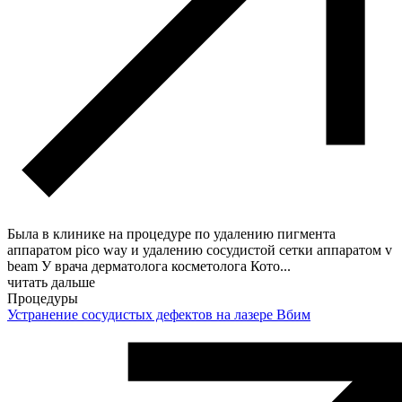
Была в клинике на процедуре по удалению пигмента
аппаратом pico way и удалению сосудистой сетки аппаратом v
beam У врача дерматолога косметолога Кото
...
читать дальше
Процедуры
Устранение сосудистых дефектов на лазере Вбим