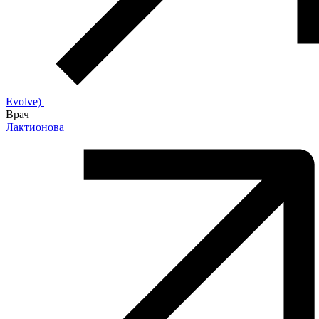
Evolve)
Врач
Лактионова