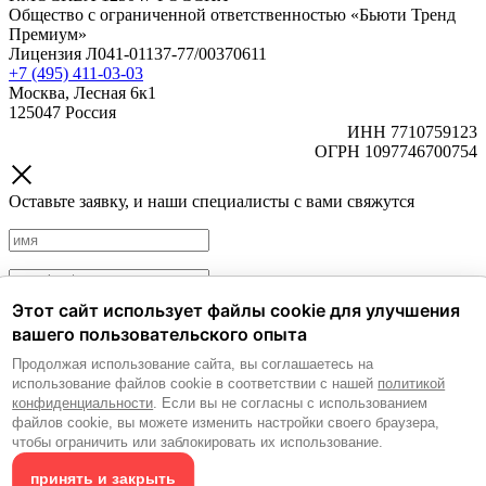
Общество с ограниченной ответственностью «Бьюти Тренд
Премиум»
Лицензия Л041-01137-77/00370611
+7 (495) 411-03-03
Москва, Лесная 6к1
125047 Россия
ИНН 7710759123
ОГРН 1097746700754
Оставьте заявку, и наши специалисты с вами свяжутся
Этот сайт использует файлы cookie для улучшения
Политика обработки персональных данных.
Согласие на
вашего пользовательского опыта
обработку персональных данных.
Продолжая использование сайта, вы соглашаетесь на
Согласие на получение рекламных и информационных
использование файлов cookie в соответствии с нашей
политикой
материалов.
конфиденциальности
. Если вы не согласны с использованием
файлов cookie, вы можете изменить настройки своего браузера,
Отправить
чтобы ограничить или заблокировать их использование.
принять и закрыть