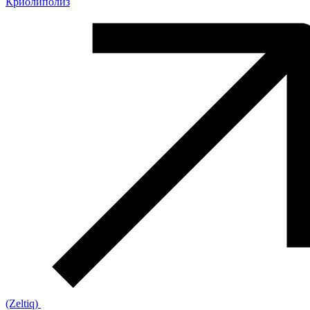
Криолиполиз
(Zeltiq)