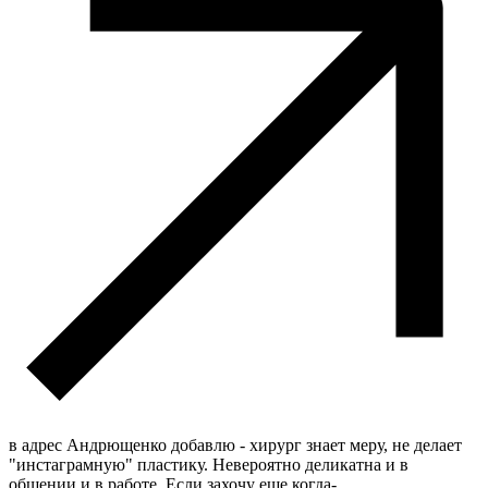
в адрес Андрющенко добавлю - хирург знает меру, не делает
"инстаграмную" пластику. Невероятно деликатна и в
общении и в работе. Если захочу еще когда-
...