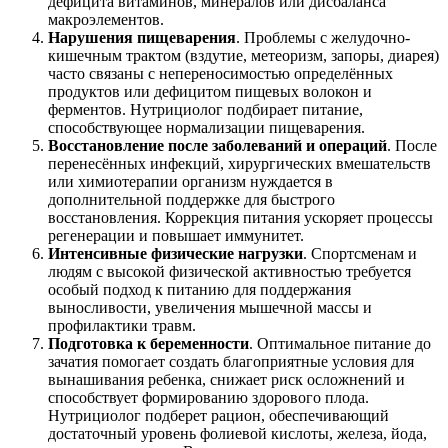
дефицита витаминов, минералов или дисбаланса
макроэлементов.
Нарушения пищеварения
. Проблемы с желудочно-
кишечным трактом (вздутие, метеоризм, запоры, диарея)
часто связаны с непереносимостью определённых
продуктов или дефицитом пищевых волокон и
ферментов. Нутрициолог подбирает питание,
способствующее нормализации пищеварения.
Восстановление после заболеваний и операций
. После
перенесённых инфекций, хирургических вмешательств
или химиотерапии организм нуждается в
дополнительной поддержке для быстрого
восстановления. Коррекция питания ускоряет процессы
регенерации и повышает иммунитет.
Интенсивные физические нагрузки
. Спортсменам и
людям с высокой физической активностью требуется
особый подход к питанию для поддержания
выносливости, увеличения мышечной массы и
профилактики травм.
Подготовка к беременности
. Оптимальное питание до
зачатия помогает создать благоприятные условия для
вынашивания ребенка, снижает риск осложнений и
способствует формированию здорового плода.
Нутрициолог подберет рацион, обеспечивающий
достаточный уровень фолиевой кислоты, железа, йода,